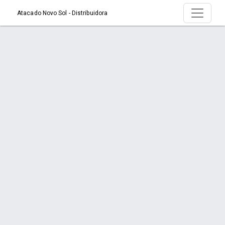
Atacado Novo Sol - Distribuidora
Produto > MAD SOCADOR FEIJAO ALVES
Início
Produto