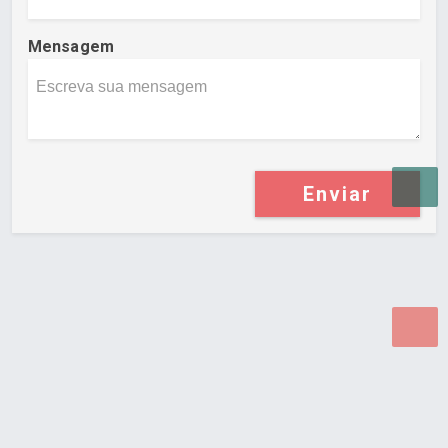
Mensagem
Enviar
Desenvolvido por Poly Design
Cubo Guia -
www.cuboguia.com.br - Desenvolvimento de Sites e
Sistemas para WEB.
© 2026 ®
Política de Cookies