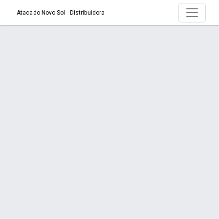
Atacado Novo Sol - Distribuidora
Produto > ARCO DE SERRA REGULAVEL
B1002
Início
Produto