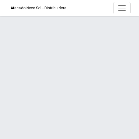
Atacado Novo Sol - Distribuidora
Produto > AC PILHA ALFACELL COMUM
AA C/4UN
Início
Produto