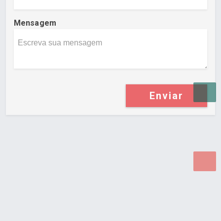
Mensagem
Enviar
Desenvolvido por Poly Design
Cubo Guia -
www.cuboguia.com.br - Desenvolvimento de Sites e
Sistemas para WEB.
© 2026 ®
Política de Cookies