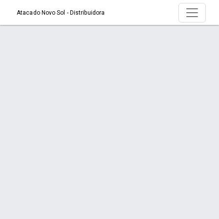
Atacado Novo Sol - Distribuidora
Produto > AC CABO MULTIPLA FUNCAO
C/C/IPHONE 12785
Início
Produto