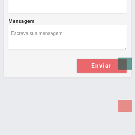
Mensagem
Enviar
Desenvolvido por Poly Design
Cubo Guia -
www.cuboguia.com.br - Desenvolvimento de Sites e
Sistemas para WEB.
© 2026 ®
Política de Cookies