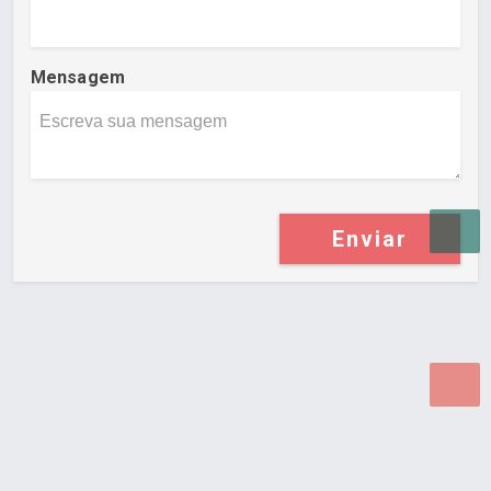
Mensagem
Enviar
Desenvolvido por Poly Design
Cubo Guia -
www.cuboguia.com.br - Desenvolvimento de Sites e
Sistemas para WEB.
© 2026 ®
Política de Cookies