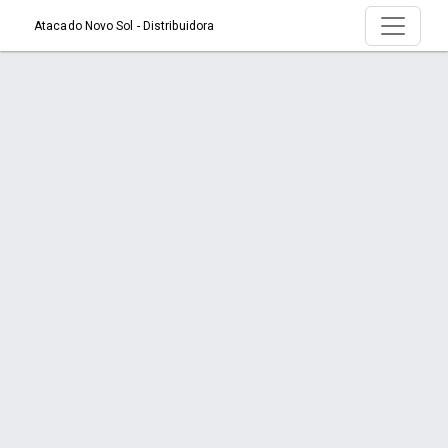
Atacado Novo Sol - Distribuidora
Produto > ABRAC. NYLON PTA 3,6mm
X100mm C/10un
Início
Produto