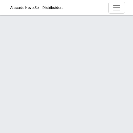
Atacado Novo Sol - Distribuidora
Produto > CORANTE ROUPA TUPY
LARANJA C/6 UN
Início
Produto